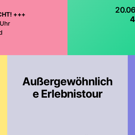
20.06
CHT! +++
4
 Uhr
d
Außergewöhnlich
e Erlebnistour