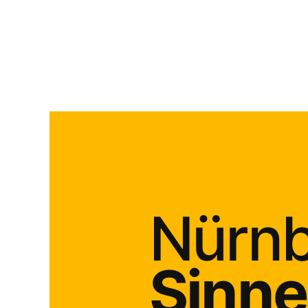
Nürnb
Sinne