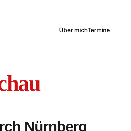
Über mich
Termine
chau
urch Nürnberg